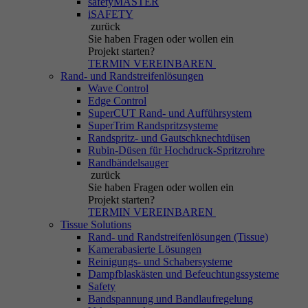
safetyMASTER
iSAFETY
zurück
Sie haben Fragen
oder wollen ein
Projekt starten?
TERMIN VEREINBAREN
Rand- und Randstreifenlösungen
Wave Control
Edge Control
SuperCUT Rand- und Aufführsystem
SuperTrim Randspritzsysteme
Randspritz- und Gautschknechtdüsen
Rubin-Düsen für Hochdruck-Spritzrohre
Randbändelsauger
zurück
Sie haben Fragen
oder wollen ein
Projekt starten?
TERMIN VEREINBAREN
Tissue Solutions
Rand- und Randstreifenlösungen (Tissue)
Kamerabasierte Lösungen
Reinigungs- und Schabersysteme
Dampfblaskästen und Befeuchtungssysteme
Safety
Bandspannung und Bandlaufregelung