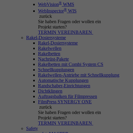
®
WebVision
WMS
®
WebInspector
WIS
zurück
Sie haben Fragen
oder wollen ein
Projekt starten?
TERMIN VEREINBAREN
Rakel-Dosiersysteme
Rakel-Dosiersysteme
Rakelwellen
Rakelbetten
Nachrüst-Pakete
Rakelbetten mit Combi System CS
Schnellkupplungen
Rakelwellen-Antriebe mit Schnellkupplung
Automatische Kupplungen
Randschaber-Einrichtungen
Dichtklingen
Auftragsbalken für Filmpressen
FilmPress SYNERGY ONE
zurück
Sie haben Fragen
oder wollen ein
Projekt starten?
TERMIN VEREINBAREN
Safety