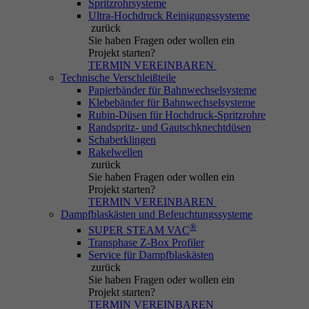
Spritzrohrsysteme
Ultra-Hochdruck Reinigungssysteme
zurück
Sie haben Fragen
oder wollen ein
Projekt starten?
TERMIN VEREINBAREN
Technische Verschleißteile
Papierbänder für Bahnwechselsysteme
Klebebänder für Bahnwechselsysteme
Rubin-Düsen für Hochdruck-Spritzrohre
Randspritz- und Gautschknechtdüsen
Schaberklingen
Rakelwellen
zurück
Sie haben Fragen
oder wollen ein
Projekt starten?
TERMIN VEREINBAREN
Dampfblaskästen und Befeuchtungssysteme
®
SUPER STEAM VAC
Transphase Z-Box Profiler
Service für Dampfblaskästen
zurück
Sie haben Fragen
oder wollen ein
Projekt starten?
TERMIN VEREINBAREN