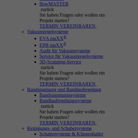
Einstellungen zu speichern.
flowMASTER
über Kontaktformulare schützt.
zurück
Anbieter
IBS
Sie haben Fragen
oder wollen ein
Projekt starten?
Name
be_typo_user
Laufzeit
30 Minuten
TERMIN VEREINBAREN
Vakuumregelsysteme
Anbieter
Typo3
®
EVA maXX
Sitzungs‑Cookie, das Aktionen (Seitenaufrufe,
®
EPB maXX
Zweck
Downloads, Ereignisse) vorübergehend mit
Laufzeit
Session
Audit für Vakuumsysteme
dem aktuellen Besuch verknüpft.
Service für Vakuumregelsysteme
3D-Scanning-Service
Informiert Typo3, ob der Benutzer im Typo3-
zurück
Zweck
Backend eingeloggt ist und welcher Backend-
Sie haben Fragen
oder wollen ein
Name
_pk_ref.*
Benutzer aktiv ist.
Projekt starten?
TERMIN VEREINBAREN
Anbieter
IBS
Bandspannung und Bandlaufregelung
Bandspannungssysteme
Name
PHPSESSID
Bandlaufregelungssysteme
Laufzeit
6 Monate
zurück
Sie haben Fragen
oder wollen ein
Anbieter
Typo3
Speichert Attributionsinformationen (den
Projekt starten?
Zweck
Referrer, über den der Besucher ursprünglich
TERMIN VEREINBAREN
Laufzeit
Session
Reinigungs- und Schabersysteme
auf die Website gelangt ist).
Schabersysteme & Klingenhalter