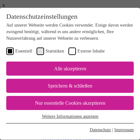
x
Datenschutzeinstellungen
Willkommen
| Logout
Auf unserer Webseite werden Cookies verwendet. Einige davon werden
Deutsch – German
zwingend benötigt, während es uns andere ermöglichen, Ihre
Global - English
Nutzererfahrung auf unserer Webseite zu verbessern.
North America
News & Events
Kataloge
Essentiell
Statistiken
Externe Inhalte
Kontakt
Alle akzeptieren
Save Resources
+
Faserstoffeinsatz optimieren
Speichern & schließen
Dampfverbrauch reduzieren
Chemikalienverbrauch reduzieren
Stromverbrauch reduzieren
Nur essentielle Cookies akzeptieren
Wasserverbrauch reduzieren
Bahnabrisse und Ausschuss reduzieren
Weitere Informationen anzeigen
Sieb- und Filzstandzeiten verlängern
Essentiell
Produkte & Lösungen
+
Essentielle Cookies werden für grundlegende Funktionen der
Datenschutz
|
Impressum
Umbauten & Performance
Webseite benötigt. Dadurch ist gewährleistet, dass die Webseite