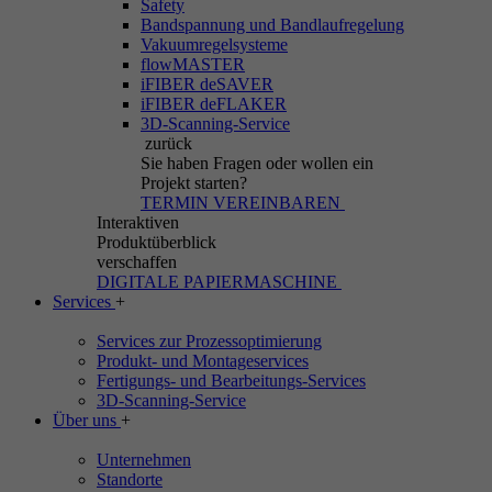
Safety
Bandspannung und Bandlaufregelung
Vakuumregelsysteme
flowMASTER
iFIBER deSAVER
iFIBER deFLAKER
3D-Scanning-Service
zurück
Sie haben Fragen
oder wollen ein
Projekt starten?
TERMIN VEREINBAREN
Interaktiven
Produktüberblick
verschaffen
DIGITALE PAPIERMASCHINE
Services
+
Services zur Prozessoptimierung
Produkt- und Montageservices
Fertigungs- und Bearbeitungs-Services
3D-Scanning-Service
Über uns
+
Unternehmen
Standorte