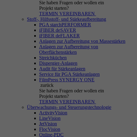
Sie haben Fragen
oder wollen ein
Projekt starten?
TERMIN VEREINBAREN
Stoff-, Hilfsstoff- und Stärkeaufbereitung
PGA starchPERFORMER
iFIBER deSAVER
iFIBER deFLAKER
Anlagen zur Aufbereitung von Massestärken
Anlagen zur Aufbereitung von
Oberflächenstärken
Streichküchen
Dispergier-Anlagen
Audit für Stärkeanlagen
Service für PGA Stärkeanlagen
FilmPress SYNERGY ONE
zurück
Sie haben Fragen
oder wollen ein
Projekt starten?
TERMIN VEREINBAREN
Überwachungs- und Steuerungstechnologie
ActivityVision
LineVision
JetVision
FlocVision
Online-PDC