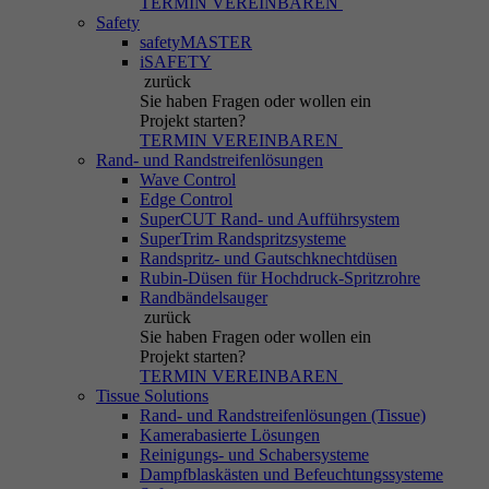
TERMIN VEREINBAREN
Safety
safetyMASTER
iSAFETY
zurück
Sie haben Fragen
oder wollen ein
Projekt starten?
TERMIN VEREINBAREN
Rand- und Randstreifenlösungen
Wave Control
Edge Control
SuperCUT Rand- und Aufführsystem
SuperTrim Randspritzsysteme
Randspritz- und Gautschknechtdüsen
Rubin-Düsen für Hochdruck-Spritzrohre
Randbändelsauger
zurück
Sie haben Fragen
oder wollen ein
Projekt starten?
TERMIN VEREINBAREN
Tissue Solutions
Rand- und Randstreifenlösungen (Tissue)
Kamerabasierte Lösungen
Reinigungs- und Schabersysteme
Dampfblaskästen und Befeuchtungssysteme