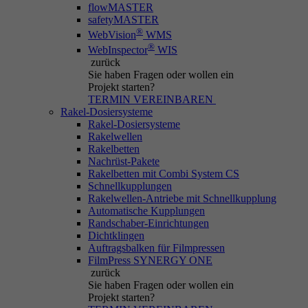
flowMASTER
safetyMASTER
®
WebVision
WMS
®
WebInspector
WIS
zurück
Sie haben Fragen
oder wollen ein
Projekt starten?
TERMIN VEREINBAREN
Rakel-Dosiersysteme
Rakel-Dosiersysteme
Rakelwellen
Rakelbetten
Nachrüst-Pakete
Rakelbetten mit Combi System CS
Schnellkupplungen
Rakelwellen-Antriebe mit Schnellkupplung
Automatische Kupplungen
Randschaber-Einrichtungen
Dichtklingen
Auftragsbalken für Filmpressen
FilmPress SYNERGY ONE
zurück
Sie haben Fragen
oder wollen ein
Projekt starten?