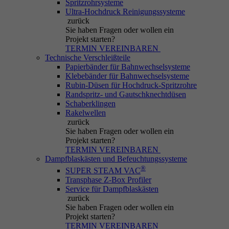
Spritzrohrsysteme
Cookie, das von PHP-basierten Anwendungen
Ultra-Hochdruck Reinigungssysteme
generiert wird. Es ist ein allgemeiner
zurück
Bezeichner, der verwendet wird, um
Sie haben Fragen
oder wollen ein
Benutzersitzungsvariablen zu speichern. Es ist
Projekt starten?
normalerweise eine zufällig generierte
TERMIN VEREINBAREN
Zweck
Technische Verschleißteile
Nummer; wie es verwendet wird, kann von der
Papierbänder für Bahnwechselsysteme
Website abhängen. Ein gutes Beispiel ist
Klebebänder für Bahnwechselsysteme
jedoch die Aufrechterhaltung des eingeloggt-
Rubin-Düsen für Hochdruck-Spritzrohre
Status für einen Benutzer zwischen
Randspritz- und Gautschknechtdüsen
Schaberklingen
verschiedenen Seiten.
Rakelwellen
zurück
Sie haben Fragen
oder wollen ein
Name
be_lastLoginProvider
Projekt starten?
TERMIN VEREINBAREN
Dampfblaskästen und Befeuchtungssysteme
Anbieter
Typo3
®
SUPER STEAM VAC
Transphase Z-Box Profiler
Laufzeit
Session
Service für Dampfblaskästen
zurück
Sie haben Fragen
oder wollen ein
Wird für das Typo3-Backend-Login
Zweck
Projekt starten?
verwendet.
TERMIN VEREINBAREN