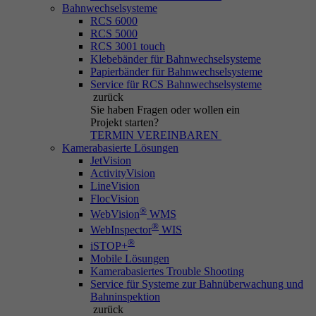
Bahnwechselsysteme
RCS 6000
RCS 5000
RCS 3001 touch
Klebebänder für Bahnwechselsysteme
Papierbänder für Bahnwechselsysteme
Service für RCS Bahnwechselsysteme
zurück
Sie haben Fragen
oder wollen ein
Projekt starten?
TERMIN VEREINBAREN
Kamerabasierte Lösungen
JetVision
ActivityVision
LineVision
FlocVision
®
WebVision
WMS
®
WebInspector
WIS
®
iSTOP+
Mobile Lösungen
Kamerabasiertes Trouble Shooting
Service für Systeme zur Bahnüberwachung und
Bahninspektion
zurück