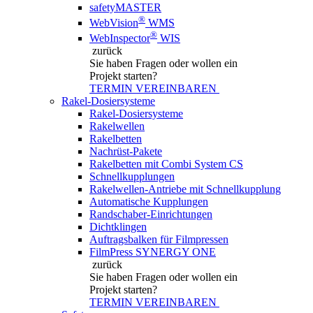
safetyMASTER
®
WebVision
WMS
®
WebInspector
WIS
zurück
Sie haben Fragen
oder wollen ein
Projekt starten?
TERMIN VEREINBAREN
Rakel-Dosiersysteme
Rakel-Dosiersysteme
Rakelwellen
Rakelbetten
Nachrüst-Pakete
Rakelbetten mit Combi System CS
Schnellkupplungen
Rakelwellen-Antriebe mit Schnellkupplung
Automatische Kupplungen
Randschaber-Einrichtungen
Dichtklingen
Auftragsbalken für Filmpressen
FilmPress SYNERGY ONE
zurück
Sie haben Fragen
oder wollen ein
Projekt starten?
TERMIN VEREINBAREN