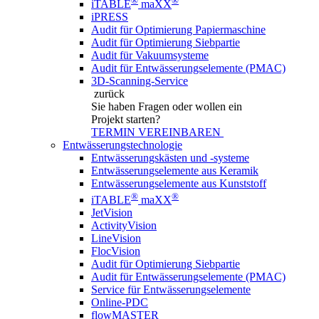
®
®
iTABLE
maXX
iPRESS
Audit für Optimierung Papiermaschine
Audit für Optimierung Siebpartie
Audit für Vakuumsysteme
Audit für Entwässerungselemente (PMAC)
3D-Scanning-Service
zurück
Sie haben Fragen
oder wollen ein
Projekt starten?
TERMIN VEREINBAREN
Entwässerungstechnologie
Entwässerungskästen und -systeme
Entwässerungselemente aus Keramik
Entwässerungselemente aus Kunststoff
®
®
iTABLE
maXX
JetVision
ActivityVision
LineVision
FlocVision
Audit für Optimierung Siebpartie
Audit für Entwässerungselemente (PMAC)
Service für Entwässerungselemente
Online-PDC
flowMASTER