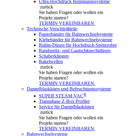
Ultra-Hochdruck Reinigungssysteme
zurück
Sie haben Fragen
oder wollen ein
Projekt starten?
TERMIN VEREINBAREN
Technische Verschleißteile
Papierbänder für Bahnwechselsysteme
Klebebänder für Bahnwechselsysteme
Rubin-Düsen für Hochdruck-Spritzrohre
Randspritz- und Gautschknechtdüsen
Schaberklingen
Rakelwellen
zurück
Sie haben Fragen
oder wollen ein
Projekt starten?
TERMIN VEREINBAREN
Dampfblaskästen und Befeuchtungssysteme
®
SUPER STEAM VAC
Transphase Z-Box Profiler
Service für Dampfblaskästen
zurück
Sie haben Fragen
oder wollen ein
Projekt starten?
TERMIN VEREINBAREN
Bahnwechselsysteme