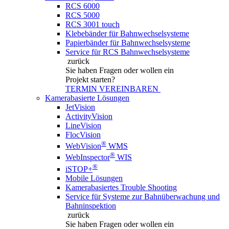
RCS 6000
RCS 5000
RCS 3001 touch
Klebebänder für Bahnwechselsysteme
Papierbänder für Bahnwechselsysteme
Service für RCS Bahnwechselsysteme
zurück
Sie haben Fragen
oder wollen ein
Projekt starten?
TERMIN VEREINBAREN
Kamerabasierte Lösungen
JetVision
ActivityVision
LineVision
FlocVision
®
WebVision
WMS
®
WebInspector
WIS
®
iSTOP+
Mobile Lösungen
Kamerabasiertes Trouble Shooting
Service für Systeme zur Bahnüberwachung und
Bahninspektion
zurück
Sie haben Fragen
oder wollen ein