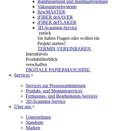
Bandspannung und Bandlaufregelung
Vakuumregelsysteme
flowMASTER
iFIBER deSAVER
iFIBER deFLAKER
3D-Scanning-Service
zurück
Sie haben Fragen
oder wollen ein
Projekt starten?
TERMIN VEREINBAREN
Interaktiven
Produktüberblick
verschaffen
DIGITALE PAPIERMASCHINE
Services
+
Services zur Prozessoptimierung
Produkt- und Montageservices
Fertigungs- und Bearbeitungs-Services
3D-Scanning-Service
Über uns
+
Unternehmen
Standorte
Marken