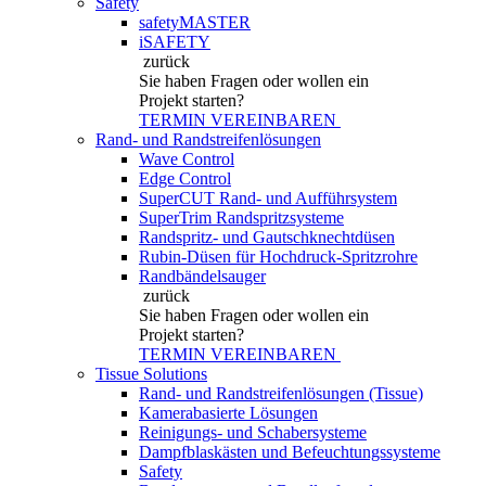
Safety
safetyMASTER
iSAFETY
zurück
Sie haben Fragen
oder wollen ein
Projekt starten?
TERMIN VEREINBAREN
Rand- und Randstreifenlösungen
Wave Control
Edge Control
SuperCUT Rand- und Aufführsystem
SuperTrim Randspritzsysteme
Randspritz- und Gautschknechtdüsen
Rubin-Düsen für Hochdruck-Spritzrohre
Randbändelsauger
zurück
Sie haben Fragen
oder wollen ein
Projekt starten?
TERMIN VEREINBAREN
Tissue Solutions
Rand- und Randstreifenlösungen (Tissue)
Kamerabasierte Lösungen
Reinigungs- und Schabersysteme
Dampfblaskästen und Befeuchtungssysteme
Safety