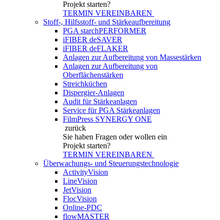
Projekt starten?
TERMIN VEREINBAREN
Stoff-, Hilfsstoff- und Stärkeaufbereitung
PGA starchPERFORMER
iFIBER deSAVER
iFIBER deFLAKER
Anlagen zur Aufbereitung von Massestärken
Anlagen zur Aufbereitung von
Oberflächenstärken
Streichküchen
Dispergier-Anlagen
Audit für Stärkeanlagen
Service für PGA Stärkeanlagen
FilmPress SYNERGY ONE
zurück
Sie haben Fragen
oder wollen ein
Projekt starten?
TERMIN VEREINBAREN
Überwachungs- und Steuerungstechnologie
ActivityVision
LineVision
JetVision
FlocVision
Online-PDC
flowMASTER