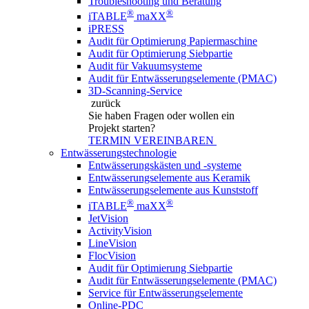
Troubleshooting und Beratung
®
®
iTABLE
maXX
iPRESS
Audit für Optimierung Papiermaschine
Audit für Optimierung Siebpartie
Audit für Vakuumsysteme
Audit für Entwässerungselemente (PMAC)
3D-Scanning-Service
zurück
Sie haben Fragen
oder wollen ein
Projekt starten?
TERMIN VEREINBAREN
Entwässerungstechnologie
Entwässerungskästen und -systeme
Entwässerungselemente aus Keramik
Entwässerungselemente aus Kunststoff
®
®
iTABLE
maXX
JetVision
ActivityVision
LineVision
FlocVision
Audit für Optimierung Siebpartie
Audit für Entwässerungselemente (PMAC)
Service für Entwässerungselemente
Online-PDC