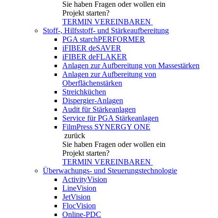
Sie haben Fragen
oder wollen ein
Projekt starten?
TERMIN VEREINBAREN
Stoff-, Hilfsstoff- und Stärkeaufbereitung
PGA starchPERFORMER
iFIBER deSAVER
iFIBER deFLAKER
Anlagen zur Aufbereitung von Massestärken
Anlagen zur Aufbereitung von
Oberflächenstärken
Streichküchen
Dispergier-Anlagen
Audit für Stärkeanlagen
Service für PGA Stärkeanlagen
FilmPress SYNERGY ONE
zurück
Sie haben Fragen
oder wollen ein
Projekt starten?
TERMIN VEREINBAREN
Überwachungs- und Steuerungstechnologie
ActivityVision
LineVision
JetVision
FlocVision
Online-PDC