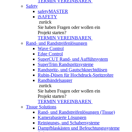
TERMIN VEREINBAREN
Safety
safetyMASTER
iSAFETY
zurück
Sie haben Fragen
oder wollen ein
Projekt starten?
TERMIN VEREINBAREN
Rand- und Randstreifenlösungen
Wave Control
Edge Control
SuperCUT Rand- und Aufführsystem
SuperTrim Randspritzsysteme
Randspritz- und Gautschknechtdüsen
Rubin-Düsen für Hochdruck-Spritzrohre
Randbändelsauger
zurück
Sie haben Fragen
oder wollen ein
Projekt starten?
TERMIN VEREINBAREN
Tissue Solutions
Rand- und Randstreifenlösungen (Tissue)
Kamerabasierte Lösungen
Reinigungs- und Schabersysteme
Dampfblaskästen und Befeuchtungssysteme