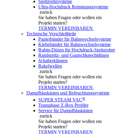
Spritzrohrsysteme
Ultra-Hochdruck Reinigungssysteme
zurück
Sie haben Fragen
oder wollen ein
Projekt starten?
TERMIN VEREINBAREN
Technische Verschleißteile
Papierbänder für Bahnwechselsysteme
Klebebänder für Bahnwechselsysteme
Rubin-Düsen für Hochdruck-Spritzrohre
Randspritz- und Gautschknechtdüsen
Schaberklingen
Rakelwellen
zurück
Sie haben Fragen
oder wollen ein
Projekt starten?
TERMIN VEREINBAREN
Dampfblaskästen und Befeuchtungssysteme
®
SUPER STEAM VAC
Transphase Z-Box Profiler
Service für Dampfblaskästen
zurück
Sie haben Fragen
oder wollen ein
Projekt starten?
TERMIN VEREINBAREN