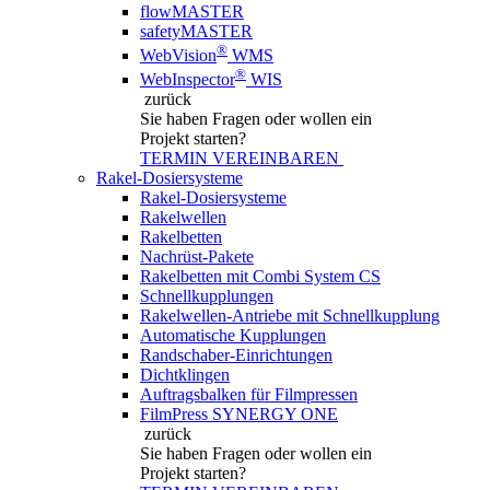
flowMASTER
safetyMASTER
®
WebVision
WMS
®
WebInspector
WIS
zurück
Sie haben Fragen
oder wollen ein
Projekt starten?
TERMIN VEREINBAREN
Rakel-Dosiersysteme
Rakel-Dosiersysteme
Rakelwellen
Rakelbetten
Nachrüst-Pakete
Rakelbetten mit Combi System CS
Schnellkupplungen
Rakelwellen-Antriebe mit Schnellkupplung
Automatische Kupplungen
Randschaber-Einrichtungen
Dichtklingen
Auftragsbalken für Filmpressen
FilmPress SYNERGY ONE
zurück
Sie haben Fragen
oder wollen ein
Projekt starten?