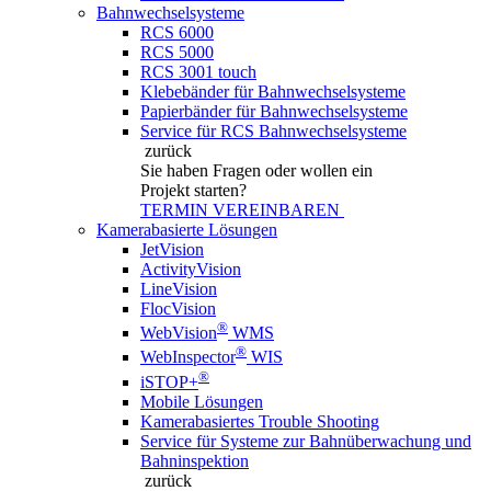
Bahnwechselsysteme
RCS 6000
RCS 5000
RCS 3001 touch
Klebebänder für Bahnwechselsysteme
Papierbänder für Bahnwechselsysteme
Service für RCS Bahnwechselsysteme
zurück
Sie haben Fragen
oder wollen ein
Projekt starten?
TERMIN VEREINBAREN
Kamerabasierte Lösungen
JetVision
ActivityVision
LineVision
FlocVision
®
WebVision
WMS
®
WebInspector
WIS
®
iSTOP+
Mobile Lösungen
Kamerabasiertes Trouble Shooting
Service für Systeme zur Bahnüberwachung und
Bahninspektion
zurück