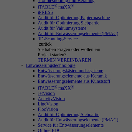
Troubleshooting und Beratung
®
®
iTABLE
maXX
iPRESS
Audit für Optimierung Papiermaschine
Audit für Optimierung Siebpartie
St
Audit für Vakuumsysteme
Audit für Entwässerungselemente (PMAC)
3D-Scanning-Service
zurück
Sie haben Fragen
oder wollen ein
Ex
Projekt starten?
TERMIN VEREINBAREN
Wi
Entwässerungstechnologie
In
Entwässerungskästen und -systeme
Entwässerungselemente aus Keramik
Entwässerungselemente aus Kunststoff
®
®
iTABLE
maXX
JetVision
ActivityVision
LineVision
FlocVision
Audit für Optimierung Siebpartie
Audit für Entwässerungselemente (PMAC)
Service für Entwässerungselemente
Online-PDC