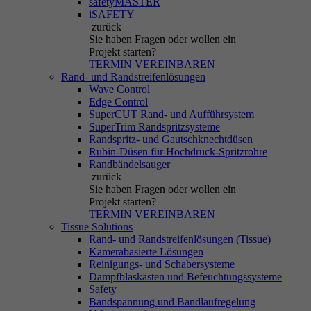
safetyMASTER
iSAFETY
zurück
Sie haben Fragen
oder wollen ein
Projekt starten?
TERMIN VEREINBAREN
Rand- und Randstreifenlösungen
Wave Control
Edge Control
SuperCUT Rand- und Aufführsystem
SuperTrim Randspritzsysteme
Randspritz- und Gautschknechtdüsen
Rubin-Düsen für Hochdruck-Spritzrohre
Randbändelsauger
zurück
Sie haben Fragen
oder wollen ein
Projekt starten?
TERMIN VEREINBAREN
Tissue Solutions
Rand- und Randstreifenlösungen (Tissue)
Kamerabasierte Lösungen
Reinigungs- und Schabersysteme
Dampfblaskästen und Befeuchtungssysteme
Safety
Bandspannung und Bandlaufregelung