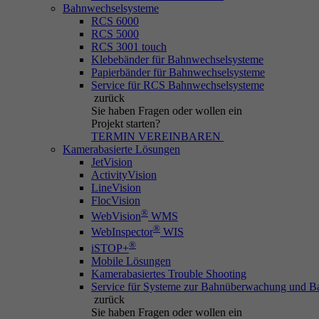
Bahnwechselsysteme
RCS 6000
RCS 5000
RCS 3001 touch
Klebebänder für Bahnwechselsysteme
Papierbänder für Bahnwechselsysteme
Service für RCS Bahnwechselsysteme
zurück
Sie haben Fragen
oder wollen ein
Projekt starten?
TERMIN VEREINBAREN
Kamerabasierte Lösungen
JetVision
ActivityVision
LineVision
FlocVision
®
WebVision
WMS
®
WebInspector
WIS
®
iSTOP+
Mobile Lösungen
Kamerabasiertes Trouble Shooting
Service für Systeme zur Bahnüberwachung und B
zurück
Sie haben Fragen
oder wollen ein