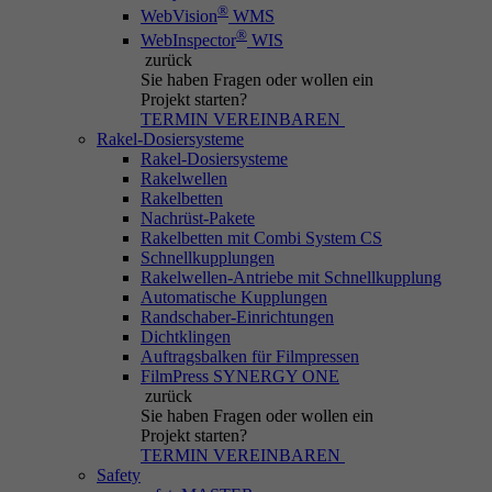
®
WebVision
WMS
®
WebInspector
WIS
zurück
Sie haben Fragen
oder wollen ein
Projekt starten?
TERMIN VEREINBAREN
Rakel-Dosiersysteme
Rakel-Dosiersysteme
Rakelwellen
Rakelbetten
Nachrüst-Pakete
Rakelbetten mit Combi System CS
Schnellkupplungen
Rakelwellen-Antriebe mit Schnellkupplung
Automatische Kupplungen
Randschaber-Einrichtungen
Dichtklingen
Auftragsbalken für Filmpressen
FilmPress SYNERGY ONE
zurück
Sie haben Fragen
oder wollen ein
Projekt starten?
TERMIN VEREINBAREN
Safety