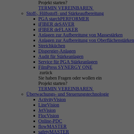
Projekt starten?
TERMIN VEREINBAREN
Stoff-, Hilfsstoff- und Stärkeaufbereitung
PGA starchPERFORMER
iFIBER deSAVER
iFIBER deFLAKER
Anlagen zur Aufbereitung von Massestärken
Anlagen zur Aufbereitung von Oberflächenstärken
Streichküchen
Dispergier-Anlagen
Audit für Stärkeanlagen
Service für PGA Stärkeanlagen
FilmPress SYNERGY ONE
zurück
Sie haben Fragen
oder wollen ein
Projekt starten?
TERMIN VEREINBAREN
Überwachungs- und Steuerungstechnologie
ActivityVision
LineVision
JetVision
FlocVision
Online-PDC
flowMASTER
safetyMASTER