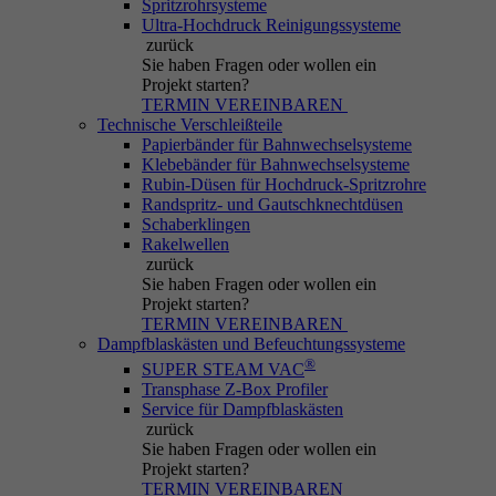
Spritzrohrsysteme
Ultra-Hochdruck Reinigungssysteme
zurück
Sie haben Fragen
oder wollen ein
Projekt starten?
TERMIN VEREINBAREN
Technische Verschleißteile
Papierbänder für Bahnwechselsysteme
Klebebänder für Bahnwechselsysteme
Rubin-Düsen für Hochdruck-Spritzrohre
Randspritz- und Gautschknechtdüsen
Schaberklingen
Rakelwellen
zurück
Sie haben Fragen
oder wollen ein
Projekt starten?
TERMIN VEREINBAREN
Dampfblaskästen und Befeuchtungssysteme
®
SUPER STEAM VAC
Transphase Z-Box Profiler
Service für Dampfblaskästen
zurück
Sie haben Fragen
oder wollen ein
Projekt starten?
TERMIN VEREINBAREN