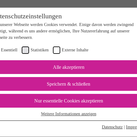
tenschutzeinstellungen
unserer Webseite werden Cookies verwendet. Einige davon werden zwingend
tigt, während es uns andere ermöglichen, Ihre Nutzererfahrung auf unserer
eite zu verbessern.
Essentiell
Statistiken
Externe Inhalte
Alle akzeptieren
Speichern & schließen
Nur essentielle Cookies akzeptieren
Weitere Informationen anzeigen
sentiell
sentielle Cookies werden für grundlegende Funktionen der Webseite benötigt.
Datenschutz
|
Impre
durch ist gewährleistet, dass die Webseite einwandfrei funktioniert.